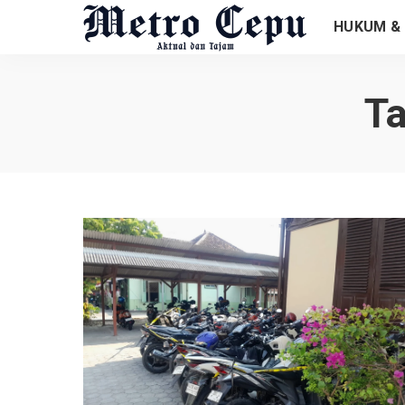
HUKUM & 
T