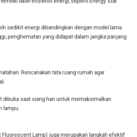
emiliki label efisiensi energi, seperti Energy Star
bih sedikit energi dibandingkan dengan model lama.
nggi, penghematan yang didapat dalam jangka panjang
atahari. Rencanakan tata ruang rumah agar
l.
at dibuka saat siang hari untuk memaksimalkan
n lampu.
t Fluorescent Lamp) juga merupakan langkah efektif