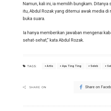
Namun, kali ini, ia memilih bungkam. Ditanya
itu, Abdul Rozak yang ditemui awak media d
buka suara.
Ia hanya memberikan jawaban mengenai kabarn
sehat-sehat,” kata Abdul Rozak.
TAGS:
Artis
Ayu Ting Ting
Seleb
Se
Share on Face
SHARE ON