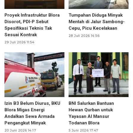
Proyek Infrastruktur Blora
Tumpahan Diduga Minyak
Disorot, PDI-P Sebut
Mentah di Jalur Sambong-
Spesifikasi Teknis Tak
Cepu, Picu Kecelakaan
Sesuai Kontrak
28 Juli 2026 14:56
29 Juli 2026 11:54
Izin B3 Belum Diurus, BKU
BNI Salurkan Bantuan
Blora Migas Energi
Hewan Qurban untuk
Andalkan Sewa Armada
Yayasan Al Mansur
Pengangkut Minyak
Todanan Blora
20 Juni 2026 14:17
5 Juni 2026 17:47